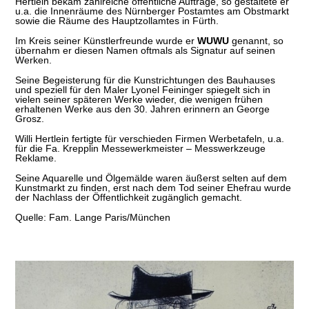
Hertlein bekam zahlreiche öffentliche Aufträge, so gestaltete er
u.a. die Innenräume des Nürnberger Postamtes am Obstmarkt
sowie die Räume des Hauptzollamtes in Fürth.
Im Kreis seiner Künstlerfreunde wurde er
WUWU
genannt, so
übernahm er diesen Namen oftmals als Signatur auf seinen
Werken.
Seine Begeisterung für die Kunstrichtungen des Bauhauses
und speziell für den Maler Lyonel Feininger spiegelt sich in
vielen seiner späteren Werke wieder, die wenigen frühen
erhaltenen Werke aus den 30. Jahren erinnern an George
Grosz.
Willi Hertlein fertigte für verschieden Firmen Werbetafeln, u.a.
für die Fa. Krepplin Messewerkmeister – Messwerkzeuge
Reklame.
Seine Aquarelle und Ölgemälde waren äußerst selten auf dem
Kunstmarkt zu finden, erst nach dem Tod seiner Ehefrau wurde
der Nachlass der Öffentlichkeit zugänglich gemacht.
Quelle: Fam. Lange Paris/München